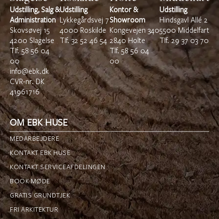
Udstilling, Salg &
Udstilling
Kontor &
Udstilling
Administration
Lykkegårdsvej 7
Showroom
Hindsgavl Allé 2
Skovsøvej 15
4000 Roskilde
Kongevejen 340
5500 Middelfart
4200 Slagelse
TIf.
32 52 46 54
2840 Holte
TIf.
29 37 03 70
TIf.
58 56 04
Tlf.
58 56 04
00
00
info@ebk.dk
CVR-nr. DK
41961716
OM EBK HUSE
MEDARBEJDERE
KONTAKT EBK HUSE
KONTAKT SERVICEAFDELINGEN
BOOK MØDE
GRATIS GRUNDTJEK
FRI ARKITEKTUR