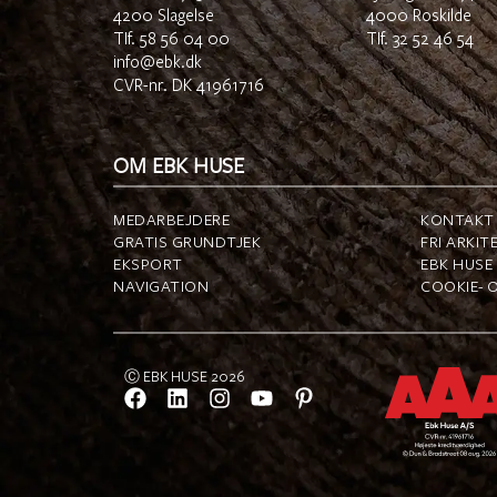
4200 Slagelse
4000 Roskilde
TIf.
58 56 04 00
TIf.
32 52 46 54
info@ebk.dk
CVR-nr. DK 41961716
OM EBK HUSE
MEDARBEJDERE
KONTAKT 
GRATIS GRUNDTJEK
FRI ARKIT
EKSPORT
EBK HUSE
NAVIGATION
COOKIE- O
Ⓒ EBK HUSE 2026