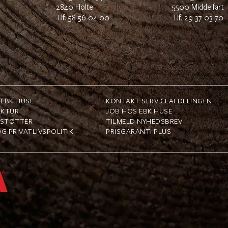
2840 Holte
5500 Middelfart
Tlf.
58 56 04 00
TIf.
29 37 03 70
EBK HUSE
KONTAKT SERVICEAFDELINGEN
EKTUR
JOB HOS EBK HUSE
 STØTTER
TILMELD NYHEDSBREV
G PRIVATLIVSPOLITIK
PRISGARANTI PLUS