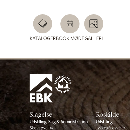
KATALOGER
BOOK MØDE
GALLERI
Slagelse
Roskilde
Udstilling, Salg & Administration
Udstilling
Skovsøvej 15
Lykkegårdsvej 7