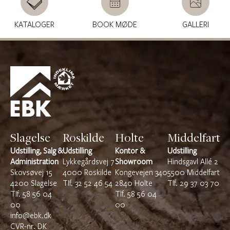
KATALOGER
BOOK MØDE
GALLERI
Slagelse
Roskilde
Holte
Middelfart
Udstilling, Salg &
Udstilling
Kontor &
Udstilling
Administration
Lykkegårdsvej 7
Showroom
Hindsgavl Allé 2
Skovsøvej 15
4000 Roskilde
Kongevejen 340
5500 Middelfart
4200 Slagelse
TIf.
32 52 46 54
2840 Holte
TIf.
29 37 03 70
TIf.
58 56 04
Tlf.
58 56 04
00
00
info@ebk.dk
CVR-nr. DK