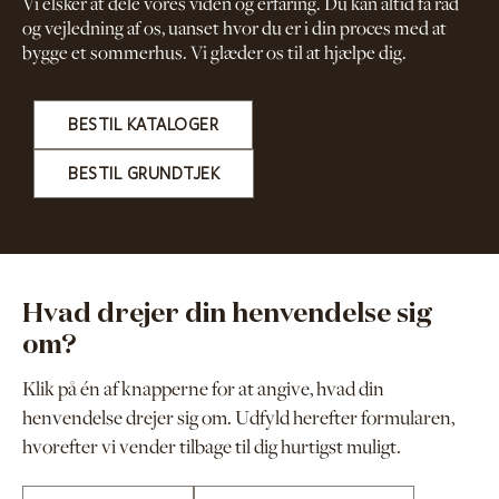
Vi elsker at dele vores viden og erfaring. Du kan altid få råd
og vejledning af os, uanset hvor du er i din proces med at
bygge et sommerhus. Vi glæder os til at hjælpe dig.
BESTIL KATALOGER
BESTIL GRUNDTJEK
Hvad drejer din henvendelse sig
om?
Klik på én af knapperne for at angive, hvad din
henvendelse drejer sig om. Udfyld herefter formularen,
hvorefter vi vender tilbage til dig hurtigst muligt.