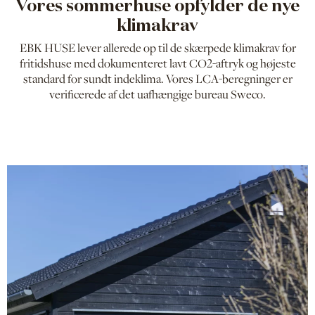
Vores sommerhuse opfylder de nye
klimakrav
EBK HUSE lever allerede op til de skærpede klimakrav for
fritidshuse med dokumenteret lavt CO2-aftryk og højeste
standard for sundt indeklima. Vores LCA-beregninger er
verificerede af det uafhængige bureau Sweco.