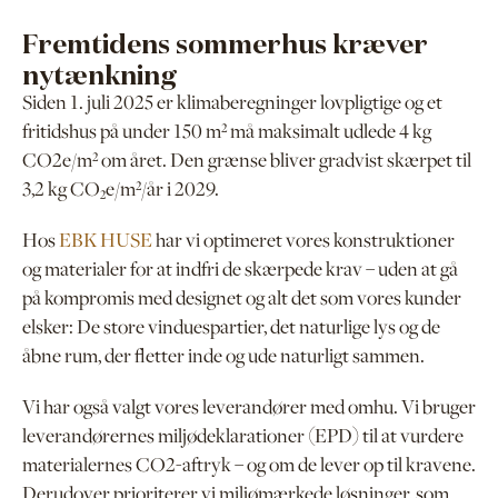
Fremtidens sommerhus kræver
nytænkning
Siden 1. juli 2025 er klimaberegninger lovpligtige og et
fritidshus på under 150 m² må maksimalt udlede 4 kg
CO2e/m² om året. Den grænse bliver gradvist skærpet til
3,2 kg CO₂e/m²/år i 2029.
Hos
EBK HUSE
har vi optimeret vores konstruktioner
og materialer for at indfri de skærpede krav – uden at gå
på kompromis med designet og alt det som vores kunder
elsker: De store vinduespartier, det naturlige lys og de
åbne rum, der fletter inde og ude naturligt sammen.
Vi har også valgt vores leverandører med omhu. Vi bruger
leverandørernes miljødeklarationer (EPD) til at vurdere
materialernes CO2-aftryk – og om de lever op til kravene.
Derudover prioriterer vi miljømærkede løsninger, som