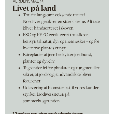
VERDENSMÅL 15
Livet på land
Træ fra langsomt voksende træer i
Nordsverige sikrer en stærk kerne. Alt træ
bliver håndsorteret i skoven.
FSC og PEFC certificeret træ sikrer
hensyn til natur, dyr og mennesker – og for
hvert træ plantes et nyt.
Køreplader af jern beskytter jordbund,
planter og dyreliv.
Tagrender fri for phtalater og tungmetaller
sikrer, at jord og grundvand ikke bliver
forurenet.
Udlevering af blomsterfrø til vores kunder
styrker biodiversiteten på
sommerhusgrunden.