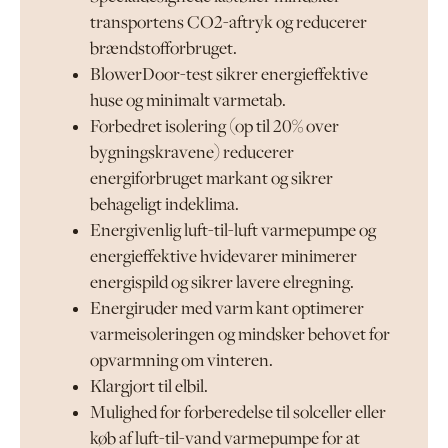
transportens CO2-aftryk og reducerer
brændstofforbruget.
BlowerDoor-test sikrer energieffektive
huse og minimalt varmetab.
Forbedret isolering (op til 20% over
bygningskravene) reducerer
energiforbruget markant og sikrer
behageligt indeklima.
Energivenlig luft-til-luft varmepumpe og
energieffektive hvidevarer minimerer
energispild og sikrer lavere elregning.
Energiruder med varm kant optimerer
varmeisoleringen og mindsker behovet for
opvarmning om vinteren.
Klargjort til elbil.
Mulighed for forberedelse til solceller eller
køb af luft-til-vand varmepumpe for at