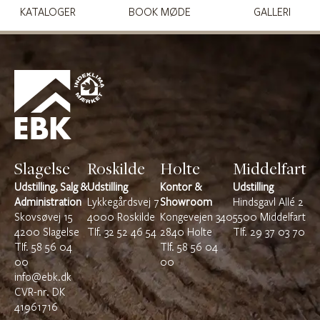
KATALOGER
BOOK MØDE
GALLERI
Slagelse
Roskilde
Holte
Middelfart
Udstilling, Salg &
Udstilling
Kontor &
Udstilling
Administration
Lykkegårdsvej 7
Showroom
Hindsgavl Allé 2
Skovsøvej 15
4000 Roskilde
Kongevejen 340
5500 Middelfart
4200 Slagelse
TIf.
32 52 46 54
2840 Holte
TIf.
29 37 03 70
TIf.
58 56 04
Tlf.
58 56 04
00
00
info@ebk.dk
CVR-nr. DK
41961716