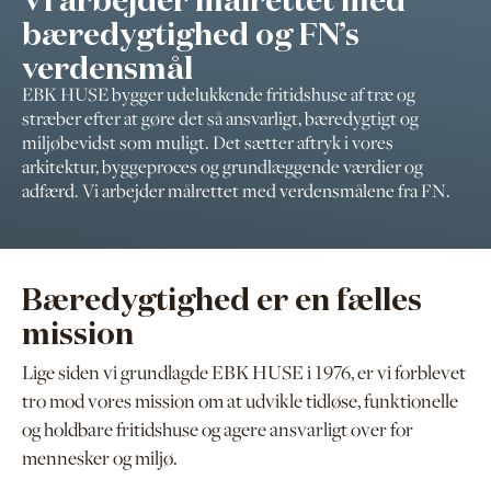
bæredygtighed og FN’s
verdensmål
EBK HUSE bygger udelukkende fritidshuse af træ og
stræber efter at gøre det så ansvarligt, bæredygtigt og
miljøbevidst som muligt. Det sætter aftryk i vores
arkitektur, byggeproces og grundlæggende værdier og
adfærd. Vi arbejder målrettet med verdensmålene fra FN.
Bæredygtighed er en fælles
mission
Lige siden vi grundlagde EBK HUSE i 1976, er vi forblevet
tro mod vores mission om at udvikle tidløse, funktionelle
og holdbare fritidshuse og agere ansvarligt over for
mennesker og miljø.