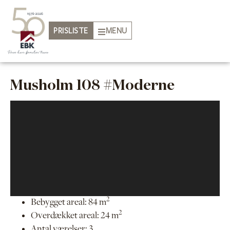
PRISLISTE
MENU
Musholm 108 #Moderne
2
Bebygget areal: 84 m
2
Overdækket areal: 24 m
Antal værelser: 3