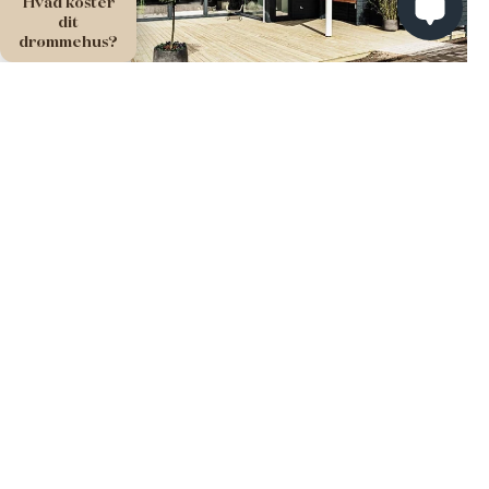
Hvad koster
dit
drømmehus?
Hirseholm 172 #Klassik
Elegant og rummeligt
Luft, lys og lethed er essensen i huset, der favner flere
generationer – året rundt.
VIRTUEL RUNDTUR
Oplev vores fritidshuse i Middelfart
i 3D
Udstillet i Middelfart