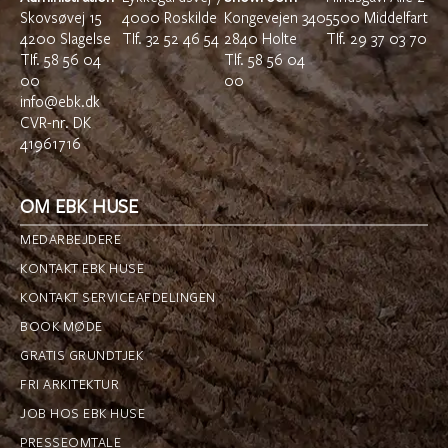
Skovsøvej 15
4000 Roskilde
Kongevejen 340
5500 Middelfart
4200 Slagelse
TIf.
32 52 46 54
2840 Holte
TIf.
29 37 03 70
TIf.
58 56 04
Tlf.
58 56 04
00
00
info@ebk.dk
CVR-nr. DK
41961716
OM EBK HUSE
MEDARBEJDERE
KONTAKT EBK HUSE
KONTAKT SERVICEAFDELINGEN
BOOK MØDE
GRATIS GRUNDTJEK
FRI ARKITEKTUR
JOB HOS EBK HUSE
PRESSEOMTALE