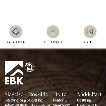
KATALOGER
BOOK MØDE
GALLERI
Slagelse
Roskilde
Holte
Middelfart
Udstilling, Salg &
Udstilling
Kontor &
Udstilling
Administration
Lykkegårdsvej 7
Showroom
Hindsgavl Allé 2