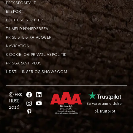
PRESSEOMTALE
EKSPORT
EBK HUSE STØTTER
TILMELD NYHEDSBREV
PRISLISTE & KATALOGER
NAVIGATION
COOKIE- OG PRIVATLIVSPOLITIK
PRISGARANTI PLUS
UDSTILLINGER OG SHOWROOM
Ⓒ EBK
HUSE
Se vores anmeldelser
2026
på Trustpilot