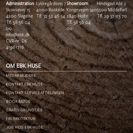
Administration
Lykkegårdsvej 7
Showroom
Hindsgavl Allé 2
Skovsøvej 15
4000 Roskilde
Kongevejen 340
5500 Middelfart
4200 Slagelse
TIf.
32 52 46 54
2840 Holte
TIf.
29 37 03 70
TIf.
58 56 04
Tlf.
58 56 04
00
00
info@ebk.dk
CVR-nr. DK
41961716
OM EBK HUSE
MEDARBEJDERE
KONTAKT EBK HUSE
KONTAKT SERVICEAFDELINGEN
BOOK MØDE
GRATIS GRUNDTJEK
FRI ARKITEKTUR
JOB HOS EBK HUSE