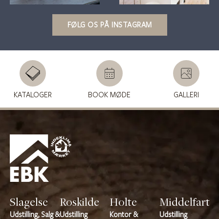
FØLG OS PÅ INSTAGRAM
KATALOGER
BOOK MØDE
GALLERI
Slagelse
Roskilde
Holte
Middelfart
Udstilling, Salg &
Udstilling
Kontor &
Udstilling