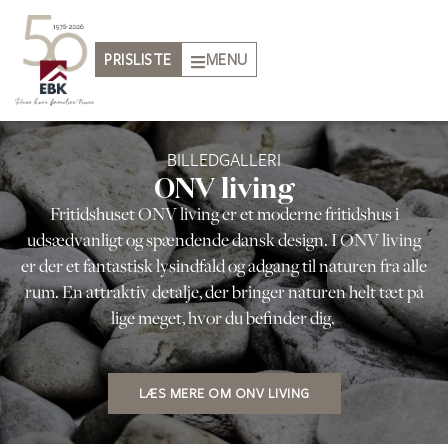
PRISLISTE
MENU
BILLEDGALLERI
ONV living
Fritidshuset ONV living er et moderne fritidshus i
udsædvanligt og spændende dansk design. I ONV living
er der et fantastisk lysindfald og adgang til naturen fra alle
rum. En attraktiv detalje, der bringer naturen helt tæt på
lige meget, hvor du befinder dig.
LÆS MERE OM ONV LIVING