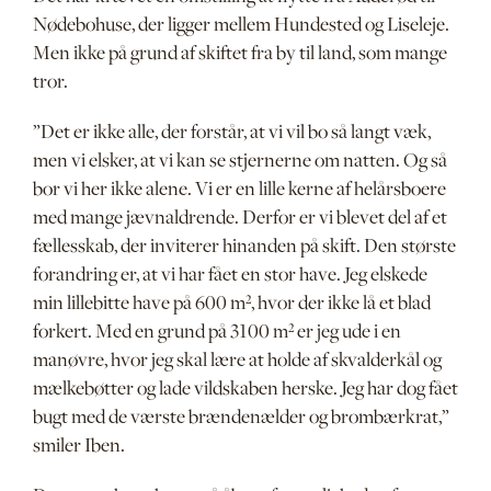
Nødebohuse, der ligger mellem Hundested og Liseleje.
Men ikke på grund af skiftet fra by til land, som mange
tror.
”Det er ikke alle, der forstår, at vi vil bo så langt væk,
men vi elsker, at vi kan se stjernerne om natten. Og så
bor vi her ikke alene. Vi er en lille kerne af helårsboere
med mange jævnaldrende. Derfor er vi blevet del af et
fællesskab, der inviterer hinanden på skift. Den største
forandring er, at vi har fået en stor have. Jeg elskede
min lillebitte have på 600 m², hvor der ikke lå et blad
forkert. Med en grund på 3100 m² er jeg ude i en
manøvre, hvor jeg skal lære at holde af skvalderkål og
mælkebøtter og lade vildskaben herske. Jeg har dog fået
bugt med de værste brændenælder og brombærkrat,”
smiler Iben.