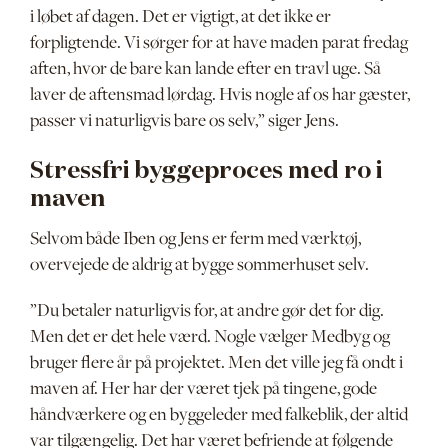
i løbet af dagen. Det er vigtigt, at det ikke er
forpligtende. Vi sørger for at have maden parat fredag
aften, hvor de bare kan lande efter en travl uge. Så
laver de aftensmad lørdag. Hvis nogle af os har gæster,
passer vi naturligvis bare os selv,” siger Jens.
Stressfri byggeproces med ro i
maven
Selvom både Iben og Jens er ferm med værktøj,
overvejede de aldrig at bygge sommerhuset selv.
”Du betaler naturligvis for, at andre gør det for dig.
Men det er det hele værd. Nogle vælger Medbyg og
bruger flere år på projektet. Men det ville jeg få ondt i
maven af. Her har der været tjek på tingene, gode
håndværkere og en byggeleder med falkeblik, der altid
var tilgængelig. Det har været befriende at følgende