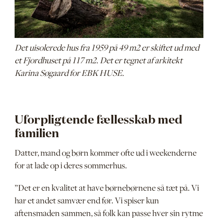
Det uisolerede hus fra 1959 på 49 m2 er skiftet ud med
et Fjordhuset på 117 m2. Det er tegnet af arkitekt
Karina Søgaard for EBK HUSE.
Uforpligtende fællesskab med
familien
Datter, mand og børn kommer ofte ud i weekenderne
for at lade op i deres sommerhus.
”Det er en kvalitet at have børnebørnene så tæt på. Vi
har et andet samvær end før. Vi spiser kun
aftensmaden sammen, så folk kan passe hver sin rytme