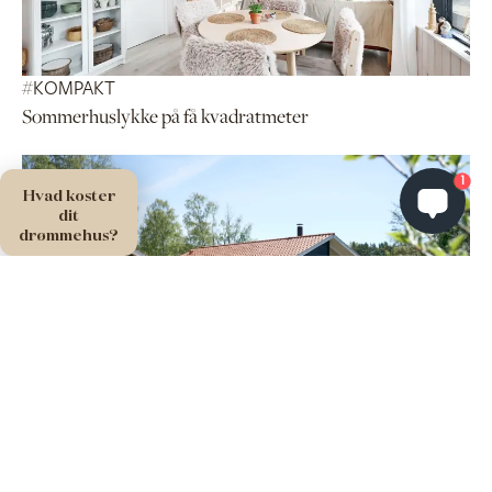
#
KOMPAKT
Sommerhuslykke på få kvadratmeter
1
Hvad koster
dit
drømmehus?
#
HIRSEHOLM
Det ukomplicerede udlejningshus på Bornholm