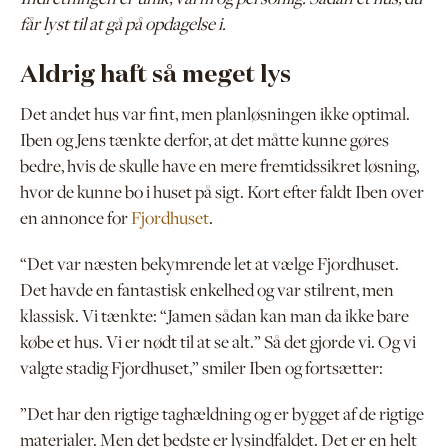
får lyst til at gå på opdagelse i.
Aldrig haft så meget lys
Det andet hus var fint, men planløsningen ikke optimal.
Iben og Jens tænkte derfor, at det måtte kunne gøres
bedre, hvis de skulle have en mere fremtidssikret løsning,
hvor de kunne bo i huset på sigt. Kort efter faldt Iben over
en annonce for
Fjordhuset
.
“Det var næsten bekymrende let at vælge Fjordhuset.
Det havde en fantastisk enkelhed og var stilrent, men
klassisk. Vi tænkte: “Jamen sådan kan man da ikke bare
købe et hus. Vi er nødt til at se alt.” Så det gjorde vi. Og vi
valgte stadig Fjordhuset,” smiler Iben og fortsætter:
”Det har den rigtige taghældning og er bygget af de rigtige
materialer. Men det bedste er lysindfaldet. Det er en helt