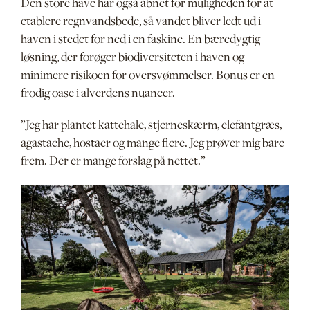
Den store have har også åbnet for muligheden for at
etablere regnvandsbede, så vandet bliver ledt ud i
haven i stedet for ned i en faskine. En bæredygtig
løsning, der forøger biodiversiteten i haven og
minimere risikoen for oversvømmelser. Bonus er en
frodig oase i alverdens nuancer.
”Jeg har plantet kattehale, stjerneskærm, elefantgræs,
agastache, hostaer og mange flere. Jeg prøver mig bare
frem. Der er mange forslag på nettet.”