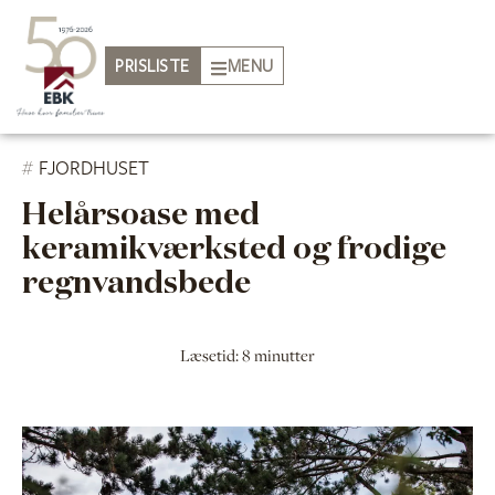
PRISLISTE
MENU
#
FJORDHUSET
Helårsoase med
keramikværksted og frodige
regnvandsbede
Læsetid: 8 minutter