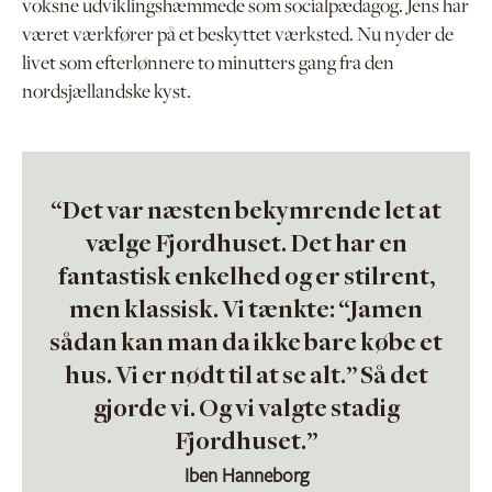
voksne udviklingshæmmede som socialpædagog. Jens har
været værkfører på et beskyttet værksted. Nu nyder de
livet som efterlønnere to minutters gang fra den
nordsjællandske kyst.
“Det var næsten bekymrende let at
vælge Fjordhuset. Det har en
fantastisk enkelhed og er stilrent,
men klassisk. Vi tænkte: “Jamen
sådan kan man da ikke bare købe et
hus. Vi er nødt til at se alt.” Så det
gjorde vi. Og vi valgte stadig
Fjordhuset.”
Iben Hanneborg