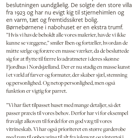
beslutningen uundgåelig. De solgte den store villa
fra 1923 og har nu evigt kig til stjernehimlen og
en varm, tæt og fremtidssikret bolig.
Børnebørnene i nabohuset er en ekstra trumf.
”Hvis vi havde beholdt alle vores malerier, havde vi ikke
kunne se væggene,” smiler Iben og fortæller, hvordan de
måtte sælge og forære en masse værker, da de besluttede
sig for at flytte til færre kvadratmeter i deres skønne
Fjordhus i Nordsjælland. Der er nu stadig en masse kunst
i et væld af farver og formater, der skaber sjæl, stemning
og personlighed. Og netop personlighed, men også
funktion er vigtig for parret.
”Vi har fået tilpasset huset med mange detaljer, så det
passer præcis til vores behov. Derfor har vi for eksempel
fravalgt alkoven til fordel for en god væg til vores
vitrineskab. Vi har også prioriteret en større garderobe
med rum til opbevaring til alt fra julepynt og vintertøj i