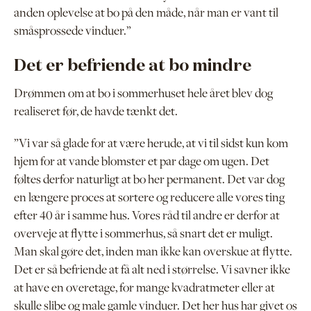
anden oplevelse at bo på den måde, når man er vant til
småsprossede vinduer.”
Det er befriende at bo mindre
Drømmen om at bo i sommerhuset hele året blev dog
realiseret før, de havde tænkt det.
”Vi var så glade for at være herude, at vi til sidst kun kom
hjem for at vande blomster et par dage om ugen. Det
føltes derfor naturligt at bo her permanent. Det var dog
en længere proces at sortere og reducere alle vores ting
efter 40 år i samme hus. Vores råd til andre er derfor at
overveje at flytte i sommerhus, så snart det er muligt.
Man skal gøre det, inden man ikke kan overskue at flytte.
Det er så befriende at få alt ned i størrelse. Vi savner ikke
at have en overetage, for mange kvadratmeter eller at
skulle slibe og male gamle vinduer. Det her hus har givet os