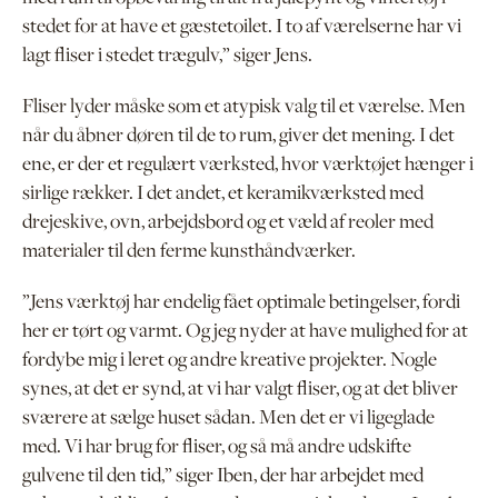
stedet for at have et gæstetoilet. I to af værelserne har vi
lagt fliser i stedet trægulv,” siger Jens.
Fliser lyder måske som et atypisk valg til et værelse. Men
når du åbner døren til de to rum, giver det mening. I det
ene, er der et regulært værksted, hvor værktøjet hænger i
sirlige rækker. I det andet, et keramikværksted med
drejeskive, ovn, arbejdsbord og et væld af reoler med
materialer til den ferme kunsthåndværker.
”Jens værktøj har endelig fået optimale betingelser, fordi
her er tørt og varmt. Og jeg nyder at have mulighed for at
fordybe mig i leret og andre kreative projekter. Nogle
synes, at det er synd, at vi har valgt fliser, og at det bliver
sværere at sælge huset sådan. Men det er vi ligeglade
med. Vi har brug for fliser, og så må andre udskifte
gulvene til den tid,” siger Iben, der har arbejdet med