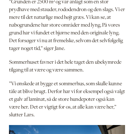
”Grunden er 2500 m² og var anlagt som en stor
prydhave med stauder, rododendron og den slags. Vi er
mere til det naturlige med højt græs. Vi kan se, at
nabogrundene har store områder med lyng, På vores
grund har vi fundet et hjørne med den originale lyng.
Det forsøger vi nu at fremelske, selvom det selvfølgelig
tager noget tid,” siger Jane.
Sommerhuset favner i det hele taget den ubekymrede
tilgang til at være og være sammen.
”Vi ønskede at bygge et sommerhus, som skulle kunne
tåle at blive brugt. Derfor har vi for eksempel også valgt
et gulv af laminat, så de store hundepoter også kan
være her. Det er vigtigt for os, at alle kan være her,”
slutter Lars.