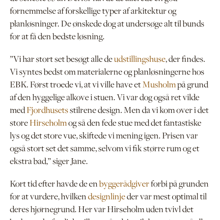
fornemmelse af forskellige typer af arkitektur og
planløsninger. De ønskede dog at undersøge alt til bunds
for at få den bedste løsning.
”Vi har stort set besøgt alle de
udstillingshuse
, der findes.
Vi syntes bedst om materialerne og planløsningerne hos
EBK. Først troede vi, at vi ville have et
Musholm
på grund
af den hyggelige alkove i stuen. Vi var dog også ret vilde
med
Fjordhusets
stilrene design. Men da vi kom over i det
store
Hirseholm
og så den fede stue med det fantastiske
lys og det store vue, skiftede vi mening igen. Prisen var
også stort set det samme, selvom vi fik større rum og et
ekstra bad,” siger Jane.
Kort tid efter havde de en
byggerådgiver
forbi på grunden
for at vurdere, hvilken
designlinje
der var mest optimal til
deres hjørnegrund. Her var Hirseholm uden tvivl det