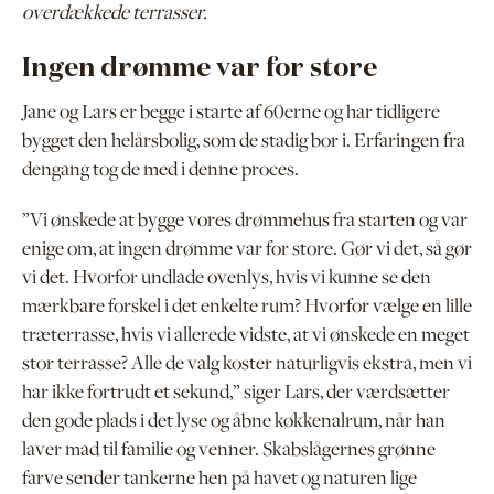
overdækkede terrasser.
Ingen drømme var for store
Jane og Lars er begge i starte af 60erne og har tidligere
bygget den helårsbolig, som de stadig bor i. Erfaringen fra
dengang tog de med i denne proces.
”Vi ønskede at bygge vores drømmehus fra starten og var
enige om, at ingen drømme var for store. Gør vi det, så gør
vi det. Hvorfor undlade ovenlys, hvis vi kunne se den
mærkbare forskel i det enkelte rum? Hvorfor vælge en lille
træterrasse, hvis vi allerede vidste, at vi ønskede en meget
stor terrasse? Alle de valg koster naturligvis ekstra, men vi
har ikke fortrudt et sekund,” siger Lars, der værdsætter
den gode plads i det lyse og åbne køkkenalrum, når han
laver mad til familie og venner. Skabslågernes grønne
farve sender tankerne hen på havet og naturen lige