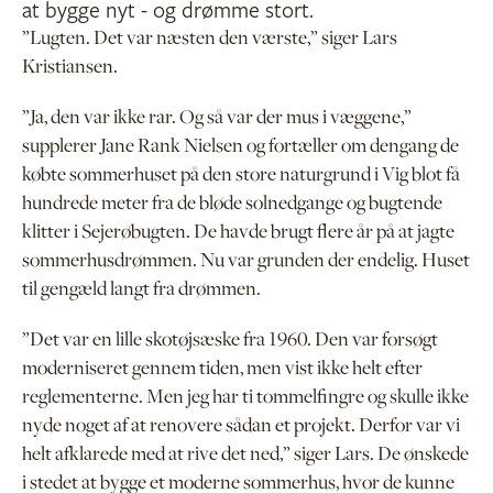
at bygge nyt - og drømme stort.
”Lugten. Det var næsten den værste,” siger Lars
Kristiansen.
”Ja, den var ikke rar. Og så var der mus i væggene,”
supplerer Jane Rank Nielsen og fortæller om dengang de
købte sommerhuset på den store naturgrund i Vig blot få
hundrede meter fra de bløde solnedgange og bugtende
klitter i Sejerøbugten. De havde brugt flere år på at jagte
sommerhusdrømmen. Nu var grunden der endelig. Huset
til gengæld langt fra drømmen.
”Det var en lille skotøjsæske fra 1960. Den var forsøgt
moderniseret gennem tiden, men vist ikke helt efter
reglementerne. Men jeg har ti tommelfingre og skulle ikke
nyde noget af at renovere sådan et projekt. Derfor var vi
helt afklarede med at rive det ned,” siger Lars. De ønskede
i stedet at bygge et moderne sommerhus, hvor de kunne