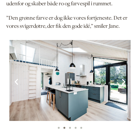
udenfor og skaber både ro og farvespil i rummet.
”Den grønne farve er dog ikke vores fortjeneste. Det er
vores svigerdøtre, der fik den gode idé,” smiler Jane.