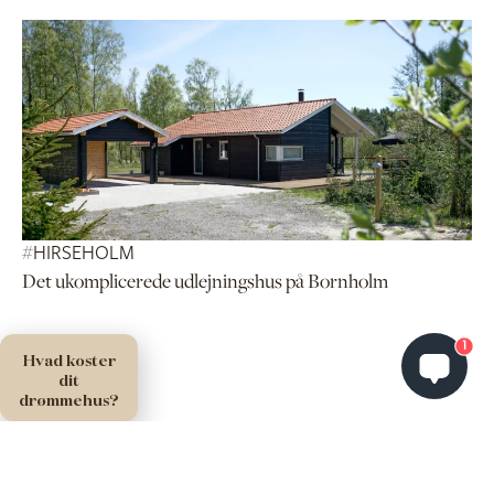
#
HIRSEHOLM
Det ukomplicerede udlejningshus på Bornholm
1
Hvad koster
dit
drømmehus?