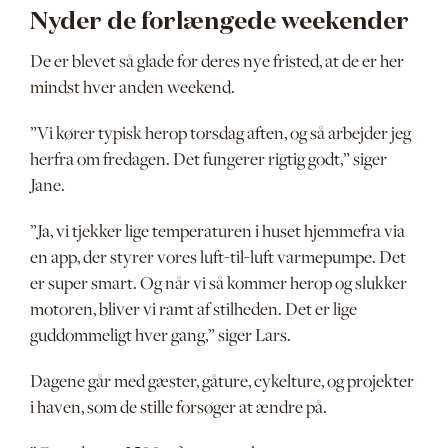
Nyder de forlængede weekender
De er blevet så glade for deres nye fristed, at de er her
mindst hver anden weekend.
”Vi kører typisk herop torsdag aften, og så arbejder jeg
herfra om fredagen. Det fungerer rigtig godt,” siger
Jane.
”Ja, vi tjekker lige temperaturen i huset hjemmefra via
en app, der styrer vores luft-til-luft varmepumpe. Det
er super smart. Og når vi så kommer herop og slukker
motoren, bliver vi ramt af stilheden. Det er lige
guddommeligt hver gang,” siger Lars.
Dagene går med gæster, gåture, cykelture, og projekter
i haven, som de stille forsøger at ændre på.