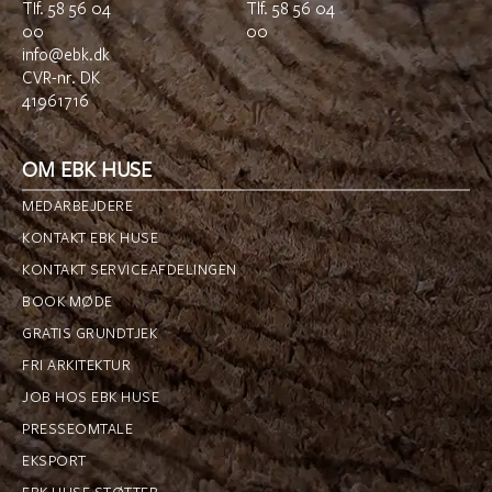
TIf.
58 56 04
Tlf.
58 56 04
00
00
info@ebk.dk
CVR-nr. DK
41961716
OM EBK HUSE
MEDARBEJDERE
KONTAKT EBK HUSE
KONTAKT SERVICEAFDELINGEN
BOOK MØDE
GRATIS GRUNDTJEK
FRI ARKITEKTUR
JOB HOS EBK HUSE
PRESSEOMTALE
EKSPORT