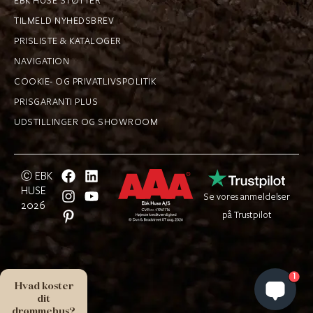
EBK HUSE STØTTER
TILMELD NYHEDSBREV
PRISLISTE & KATALOGER
NAVIGATION
COOKIE- OG PRIVATLIVSPOLITIK
PRISGARANTI PLUS
UDSTILLINGER OG SHOWROOM
Ⓒ EBK
HUSE
Se vores anmeldelser
2026
på Trustpilot
1
Hvad koster
dit
drømmehus?