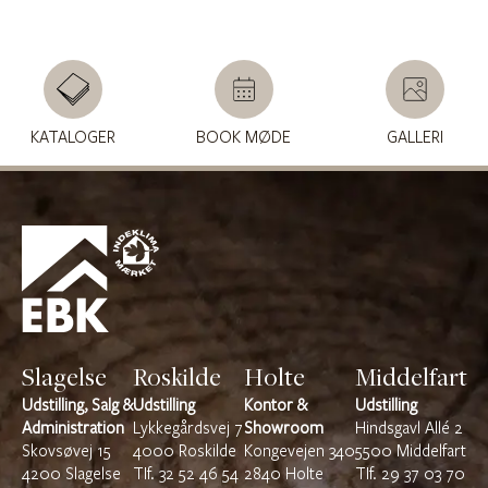
KATALOGER
BOOK MØDE
GALLERI
Slagelse
Roskilde
Holte
Middelfart
Udstilling, Salg &
Udstilling
Kontor &
Udstilling
Administration
Lykkegårdsvej 7
Showroom
Hindsgavl Allé 2
Skovsøvej 15
4000 Roskilde
Kongevejen 340
5500 Middelfart
4200 Slagelse
TIf.
32 52 46 54
2840 Holte
TIf.
29 37 03 70