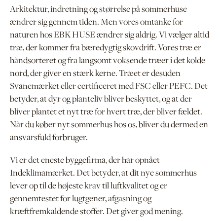
Arkitektur, indretning og størrelse på sommerhuse
ændrer sig gennem tiden. Men vores omtanke for
naturen hos EBK HUSE ændrer sig aldrig. Vi vælger altid
træ, der kommer fra bæredygtig skovdrift. Vores træ er
håndsorteret og fra langsomt voksende træer i det kolde
nord, der giver en stærk kerne. Træet er desuden
Svanemærket eller certificeret med FSC eller PEFC. Det
betyder, at dyr og planteliv bliver beskyttet, og at der
bliver plantet et nyt træ for hvert træ, der bliver fældet.
Når du køber nyt sommerhus hos os, bliver du dermed en
ansvarsfuld forbruger.
Vi er det eneste byggefirma, der har opnået
Indeklimamærket. Det betyder, at dit nye sommerhus
lever op til de højeste krav til luftkvalitet og er
gennemtestet for lugtgener, afgasning og
kræftfremkaldende stoffer. Det giver god mening.