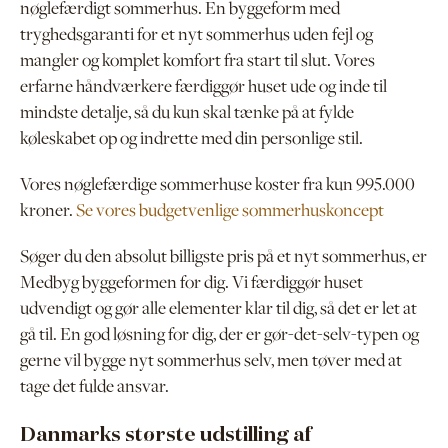
nøglefærdigt sommerhus. En byggeform med
tryghedsgaranti for et nyt sommerhus uden fejl og
mangler og komplet komfort fra start til slut. Vores
erfarne håndværkere færdiggør huset ude og inde til
mindste detalje, så du kun skal tænke på at fylde
køleskabet op og indrette med din personlige stil.
Vores nøglefærdige sommerhuse koster fra kun 995.000
kroner.
Se vores budgetvenlige sommerhuskoncept
S
øger du den absolut billigste pris på et nyt sommerhus, er
Medbyg byggeformen for dig. Vi færdiggør huset
udvendigt og gør alle elementer klar til dig, så det er let at
gå til. En god løsning for dig, der er gør-det-selv-typen og
gerne vil bygge nyt sommerhus selv, men tøver med at
tage det fulde ansvar.
Danmarks største udstilling af