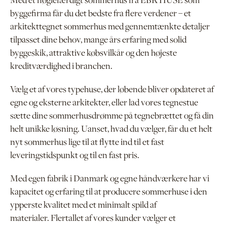
Med et nøglefærdigt sommerhus fra EBK HUSE som
byggefirma får du det bedste fra flere verdener – et
arkitekttegnet sommerhus med gennemtænkte detaljer
tilpasset dine behov, mange års erfaring med solid
byggeskik, attraktive købsvilkår og den højeste
kreditværdighed i branchen.
Vælg et af vores typehuse, der løbende bliver opdateret af
egne og eksterne arkitekter, eller lad vores tegnestue
sætte dine sommerhusdrømme på tegnebrættet og få din
helt unikke løsning. Uanset, hvad du vælger, får du et helt
nyt sommerhus lige til at flytte ind til et fast
leveringstidspunkt og til en fast pris.
Med egen fabrik i Danmark og egne håndværkere har vi
kapacitet og erfaring til at producere sommerhuse i den
ypperste kvalitet med et minimalt spild af
materialer. Flertallet af vores kunder vælger et