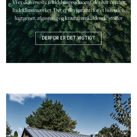
Vi er den eneste fritidshusproducent, der har opnået
Indeklimamærket. Det er din garanti for et hus uden
lugtgener, afgasning og kræftfremkaldende stoffer
DERFOR ER DET VIGTIGT